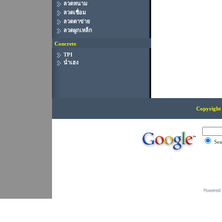
ลวดหนาม
ลวดเชื่อม
ลวดตาข่าย
ลวดผูกเหล็ก
Concrete
TPI
น่ำเฮง
Copyright 
Sea