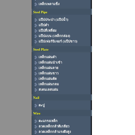
เหล็กเพลาแข็ง
Steel Pipe
แป๊ปประปา (แป๊ปน้ำ)
แป๊ปดำ
แป๊ปสี่เหลี่ยม
แป๊ปแบน (เหล็กกล่อง)
แป๊ปเฟอร์นิเจอร์ (แป๊ปขาว)
Steel Plate
เหล็กแผ่นดำ
เหล็กแผ่นนำเข้า
เหล็กแผ่นลาย
เหล็กแผ่นขาว
เหล็กแผ่นตัด
เหล็กแผ่นกลม
สเตนเลสแผ่น
Nail
ตะปู
Wire
ตะแกรงเหล็ก
ลวดเหล็กกล้าตีเกลียว
ลวดเหล็กกล้าแรงดึงสูง