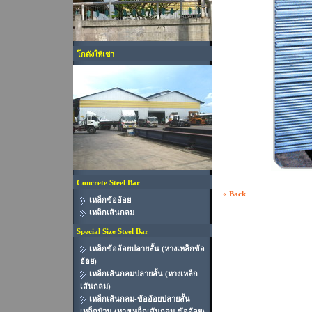
โกดังให้เช่า
Concrete Steel Bar
« Back
เหล็กข้ออ้อย
เหล็กเส้นกลม
Special Size Steel Bar
เหล็กข้ออ้อยปลายสั้น (หางเหล็กข้อ
อ้อย)
เหล็กเส้นกลมปลายสั้น (หางเหล็ก
เส้นกลม)
เหล็กเส้นกลม-ข้ออ้อยปลายสั้น
เหล็กม้วน (หางเหล็กเส้นกลม-ข้ออ้อย)