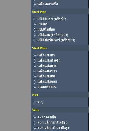
เหล็กเพลาแข็ง
Steel Pipe
แป๊ปประปา (แป๊ปน้ำ)
แป๊ปดำ
แป๊ปสี่เหลี่ยม
แป๊ปแบน (เหล็กกล่อง)
แป๊ปเฟอร์นิเจอร์ (แป๊ปขาว)
Steel Plate
เหล็กแผ่นดำ
เหล็กแผ่นนำเข้า
เหล็กแผ่นลาย
เหล็กแผ่นขาว
เหล็กแผ่นตัด
เหล็กแผ่นกลม
สเตนเลสแผ่น
Nail
ตะปู
Wire
ตะแกรงเหล็ก
ลวดเหล็กกล้าตีเกลียว
ลวดเหล็กกล้าแรงดึงสูง