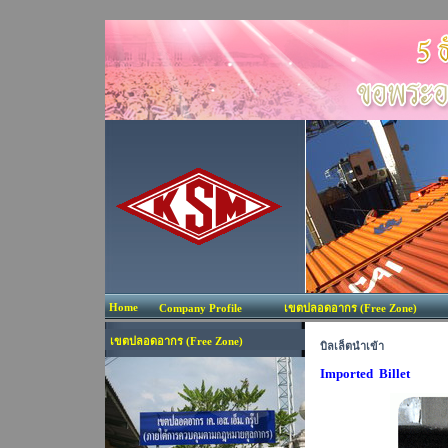
Home
Company Profile
เขตปลอดอากร (Free Zone)
เขตปลอดอากร (Free Zone)
บิลเล็ตนำเข้า
Imported Billet