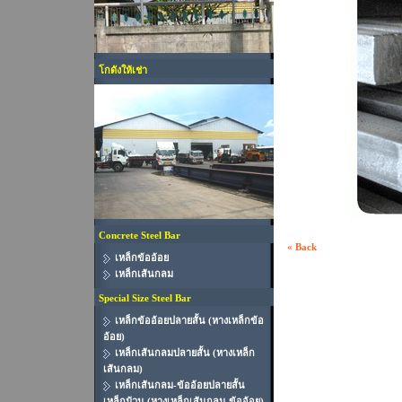
โกดังให้เช่า
Concrete Steel Bar
« Back
เหล็กข้ออ้อย
เหล็กเส้นกลม
Special Size Steel Bar
เหล็กข้ออ้อยปลายสั้น (หางเหล็กข้อ
อ้อย)
เหล็กเส้นกลมปลายสั้น (หางเหล็ก
เส้นกลม)
เหล็กเส้นกลม-ข้ออ้อยปลายสั้น
เหล็กม้วน (หางเหล็กเส้นกลม-ข้ออ้อย)