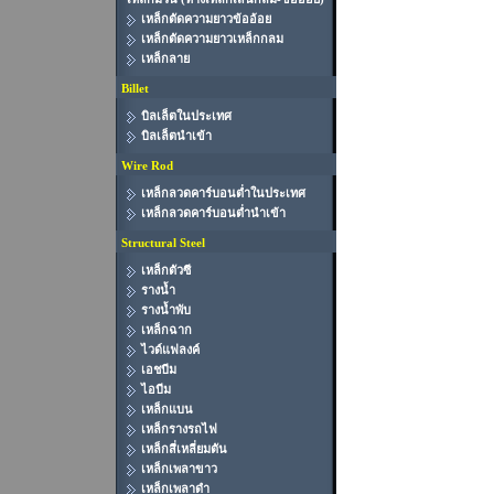
เหล็กตัดความยาวข้ออ้อย
เหล็กตัดความยาวเหล็กกลม
เหล็กลาย
Billet
บิลเล็ตในประเทศ
บิลเล็ตนำเข้า
Wire Rod
เหล็กลวดคาร์บอนต่ำในประเทศ
เหล็กลวดคาร์บอนต่ำนำเข้า
Structural Steel
เหล็กตัวซี
รางน้ำ
รางน้ำพับ
เหล็กฉาก
ไวด์แฟลงค์
เอชบีม
ไอบีม
เหล็กแบน
เหล็กรางรถไฟ
เหล็กสี่เหลี่ยมตัน
เหล็กเพลาขาว
เหล็กเพลาดำ