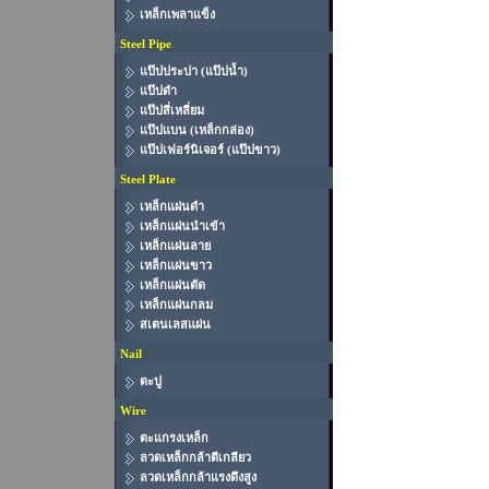
เหล็กเพลาแข็ง
Steel Pipe
แป๊ปประปา (แป๊ปน้ำ)
แป๊ปดำ
แป๊ปสี่เหลี่ยม
แป๊ปแบน (เหล็กกล่อง)
แป๊ปเฟอร์นิเจอร์ (แป๊ปขาว)
Steel Plate
เหล็กแผ่นดำ
เหล็กแผ่นนำเข้า
เหล็กแผ่นลาย
เหล็กแผ่นขาว
เหล็กแผ่นตัด
เหล็กแผ่นกลม
สเตนเลสแผ่น
Nail
ตะปู
Wire
ตะแกรงเหล็ก
ลวดเหล็กกล้าตีเกลียว
ลวดเหล็กกล้าแรงดึงสูง