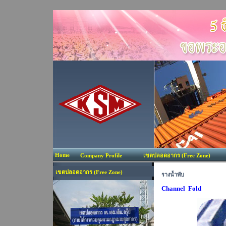
Home
Company Profile
เขตปลอดอากร (Free Zone)
เขตปลอดอากร (Free Zone)
รางน้ำพับ
Channel Fold