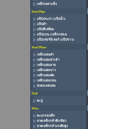
เหล็กเพลาแข็ง
Steel Pipe
แป๊ปประปา (แป๊ปน้ำ)
แป๊ปดำ
แป๊ปสี่เหลี่ยม
แป๊ปแบน (เหล็กกล่อง)
แป๊ปเฟอร์นิเจอร์ (แป๊ปขาว)
Steel Plate
เหล็กแผ่นดำ
เหล็กแผ่นนำเข้า
เหล็กแผ่นลาย
เหล็กแผ่นขาว
เหล็กแผ่นตัด
เหล็กแผ่นกลม
สเตนเลสแผ่น
Nail
ตะปู
Wire
ตะแกรงเหล็ก
ลวดเหล็กกล้าตีเกลียว
ลวดเหล็กกล้าแรงดึงสูง